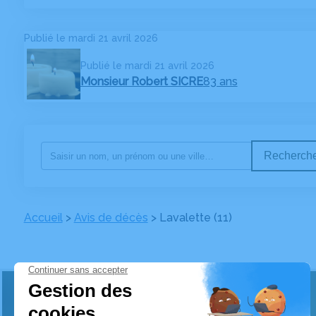
Publié le mardi 21 avril 2026
Publié le mardi 21 avril 2026
Monsieur Robert SICRE
83 ans
Recherche
Accueil
>
Avis de décès
>
Lavalette (11)