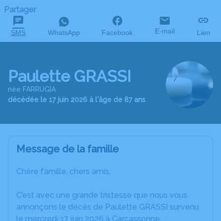
Partager
E-mail
SMS
WhatsApp
Facebook
Lien
Paulette GRASSI
née FARRUGIA
décédée le 17 juin 2026 à l'âge de 87 ans
Message de la famille
Chère famille, chers amis,
C’est avec une grande tristesse que nous vous
annonçons le décès de Paulette GRASSI survenu
le mercredi 17 juin 2026 à Carcassonne.