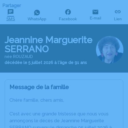
Partager
E-mail
SMS
WhatsApp
Facebook
Lien
Jeannine Marguerite
SERRANO
née ROUZAUD
décédée le 5 juillet 2026 à l'âge de 91 ans
Message de la famille
Chère famille, chers amis,
C’est avec une grande tristesse que nous vous
annonçons le décès de Jeannine Marguerite
SERRANO survenu le dimanche 05 juillet 2026 à